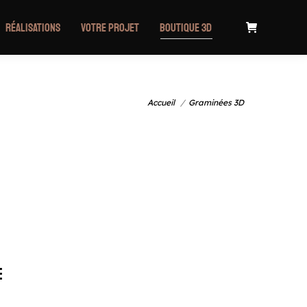
Réalisations
Votre projet
Boutique 3D
Vous êtes ici :
Accueil
Graminées 3D
e