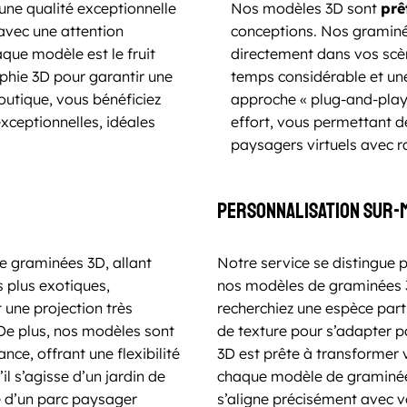
ne qualité exceptionnelle
Nos modèles 3D sont
prê
 avec une attention
conceptions. Nos graminé
aque modèle est le fruit
directement dans vos scèn
aphie 3D pour garantir une
temps considérable et une 
boutique, vous bénéficiez
approche « plug-and-play 
xceptionnelles, idéales
effort, vous permettant 
paysagers virtuels avec ra
Personnalisation sur-
e graminées 3D, allant
Notre service se distingue p
plus exotiques,
nos modèles de graminées
 une projection très
recherchiez une espèce parti
e plus, nos modèles sont
de texture pour s’adapter p
nce, offrant une flexibilité
3D est prête à transformer v
il s’agisse d’un jardin de
chaque modèle de graminée
e d’un parc paysager
s’aligne précisément avec vo