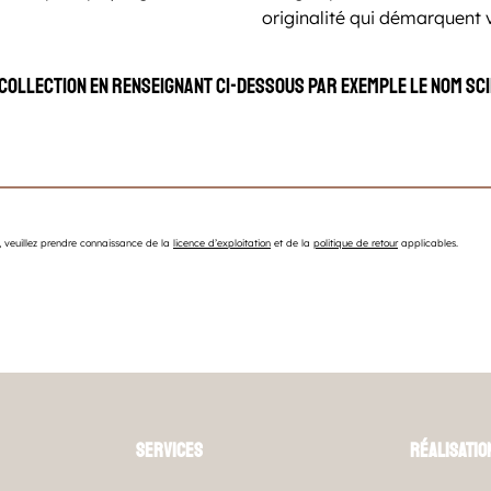
originalité qui démarquent 
ollection en renseignant ci-dessous par exemple le nom sci
 veuillez prendre connaissance de la
licence d’exploitation
et de la
politique de retour
applicables.
Services
Réalisatio