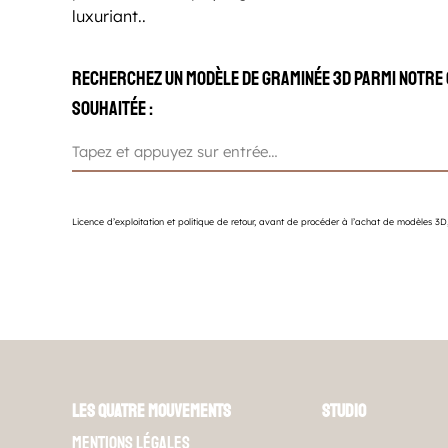
luxuriant..
Recherchez un modèle de graminée 3D parmi notre c
souhaitée :
Recherche
:
Licence d’exploitation et politique de retour, a
vant de procéder à l’achat de modèles 3D,
Les Quatre Mouvements
Studio
Mentions légales