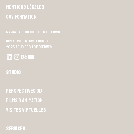
Mentions légales
CGV Formation
679 Avenue du Dr Julien Lefebvre
06270 Villeneuve-Loubet
2025 Tous droits réservés
LinkedIn
Instagram
Behance
Youtube L4M
Studio
Perspectives 3D
Films d’animation
Visites Virtuelles
Services