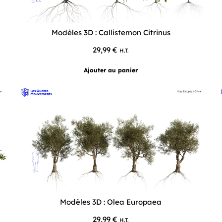
Modèles 3D : Callistemon Citrinus
29,99
€
H.T.
Ajouter au panier
Modèles 3D : Olea Europaea
29,99
€
H.T.