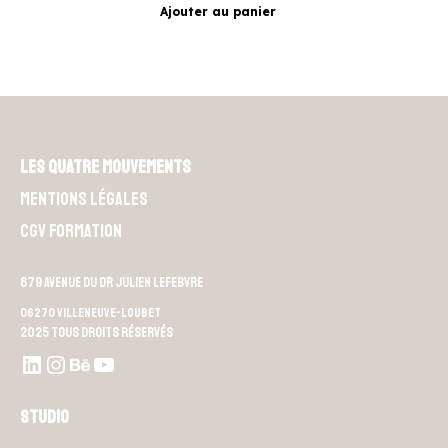
initial
actuel
Ajouter au panier
était :
est :
29,99 €.
26,99 €.
Les Quatre Mouvements
Mentions légales
CGV Formation
679 Avenue du Dr Julien Lefebvre
06270 Villeneuve-Loubet
2025 Tous droits réservés
LinkedIn
Instagram
Behance
Youtube L4M
Studio