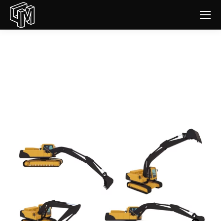
Modèles 3D : Pelle sur chenilles
EC210b
Vous êtes ici :