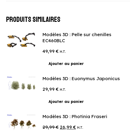
Produits similaires
Modèles 3D : Pelle sur chenilles
EC460BLC
49,99
€
H.T.
Ajouter au panier
Modèles 3D : Euonymus Japonicus
29,99
€
H.T.
Ajouter au panier
Modèles 3D : Photinia Fraseri
Le
Le
29,99
€
26,99
€
H.T.
prix
prix