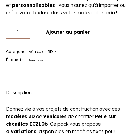
et
personnalisables
: vous n’aurez qu’à importer ou
créer votre texture dans votre moteur de rendu !
quantité
Ajouter au panier
de
Modèles
3D
Catégorie :
Véhicules 3D
:
Étiquette :
Non animé
Pelle
sur
chenilles
EC210b
Description
Donnez vie à vos projets de construction avec ces
modèles 3D
de
véhicules
de chantier
Pelle sur
chenilles EC210b
. Ce pack vous propose
4 variations
, disponibles en modèles fixes pour