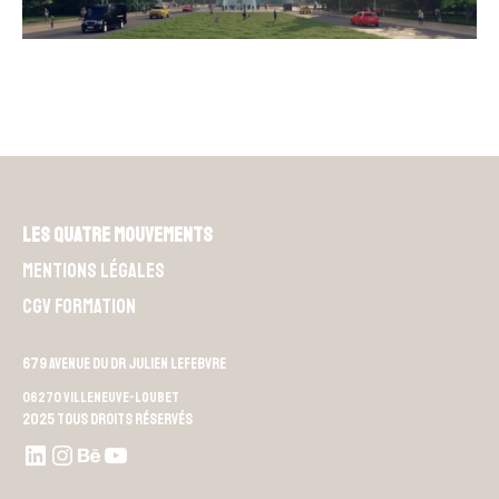
Les Quatre Mouvements
Mentions légales
CGV Formation
679 Avenue du Dr Julien Lefebvre
06270 Villeneuve-Loubet
2025 Tous droits réservés
LinkedIn
Instagram
Behance
Youtube L4M