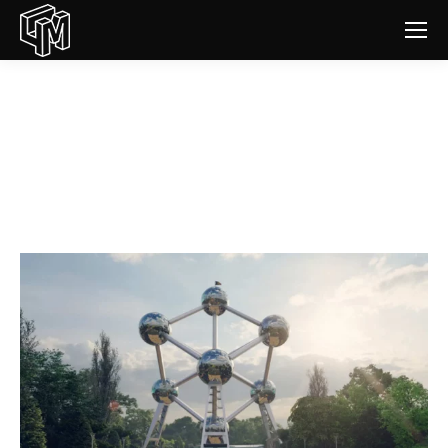
Perspective extérieure 3D :
l’Atomium de Bruxelles, par L4M
Vous êtes ici :