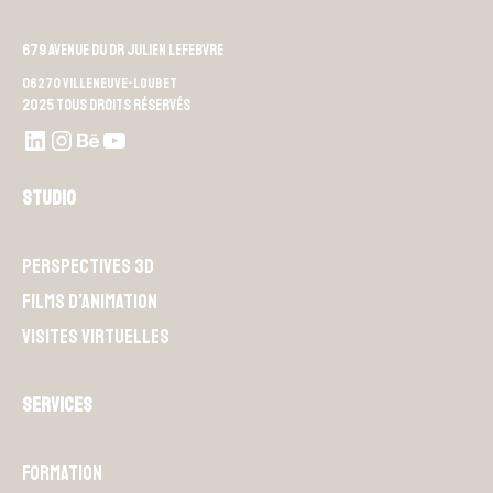
679 Avenue du Dr Julien Lefebvre
06270 Villeneuve-Loubet
2025 Tous droits réservés
LinkedIn
Instagram
Behance
Youtube L4M
Studio
Perspectives 3D
Films d’animation
Visites Virtuelles
Services
Formation