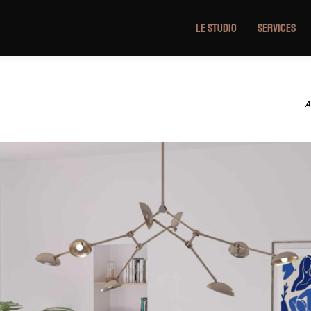
Le Studio
Services
Vous
 salon « Japandi »
A