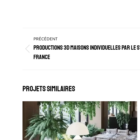
Navigation
PRÉCÉDENT
de
Productions 3D maisons individuelles par le S
Onglet
commentaire
France
précédent
Projets similaires