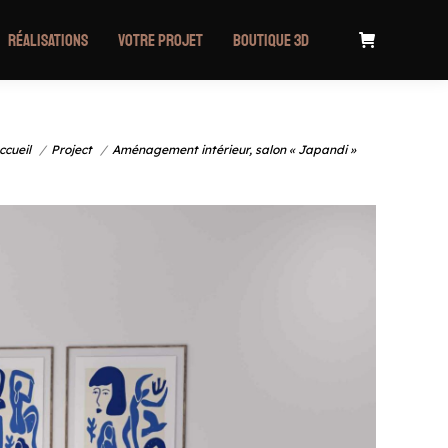
Réalisations
Votre projet
Boutique 3D
 êtes ici :
ccueil
Project
Aménagement intérieur, salon « Japandi »