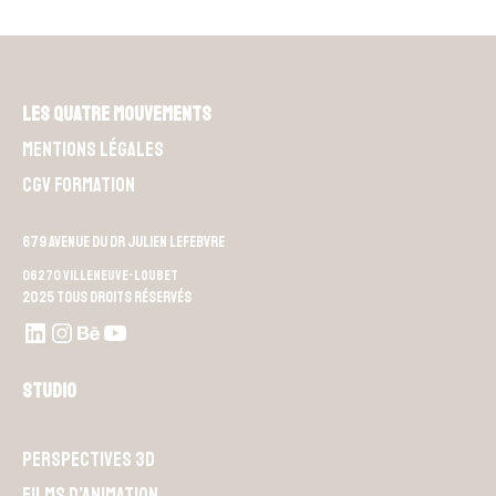
Les Quatre Mouvements
Mentions légales
CGV Formation
679 Avenue du Dr Julien Lefebvre
06270 Villeneuve-Loubet
2025 Tous droits réservés
LinkedIn
Instagram
Behance
Youtube L4M
Studio
Perspectives 3D
Films d’animation