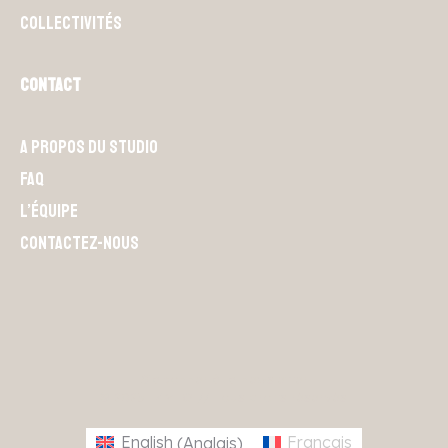
Collectivités
Contact
A propos du Studio
FAQ
L’équipe
Contactez-nous
S'abonner à la newsletter
© 2025 L4M.IO // Tous droits réservés.
English
(
Anglais
)
Français