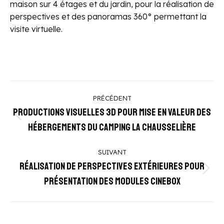
maison sur 4 étages et du jardin, pour la réalisation de
perspectives et des panoramas 360° permettant la
visite virtuelle.
Navigation
PRÉCÉDENT
de
Productions visuelles 3D pour mise en valeur des
Onglet
commentaire
hébergements du Camping la Chausselière
précédent
SUIVANT
Réalisation de perspectives extérieures pour
Projets
présentation des modules Cinebox
similaires