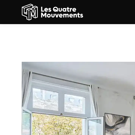
Home Staging Virtuel pa
Après »