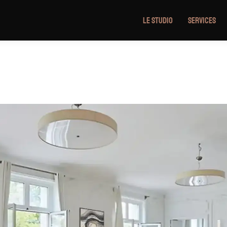
Le Studio
Services
r le Studio L4M | Nos « Avan