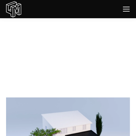
Vidéo d’animation 3D de
phasage d’un projet d’extension
| « 20 m2 de Plus » par Villa
Habitat
Vous êtes ici :