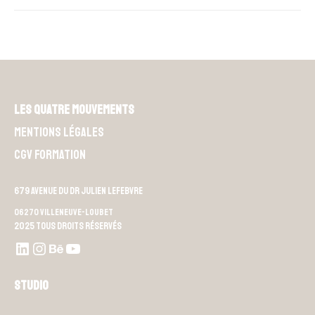
Les Quatre Mouvements
Mentions légales
CGV Formation
679 Avenue du Dr Julien Lefebvre
06270 Villeneuve-Loubet
2025 Tous droits réservés
LinkedIn
Instagram
Behance
Youtube L4M
Studio