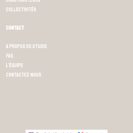
Constructeurs
Collectivités
Contact
A propos du Studio
FAQ
L’équipe
Contactez-nous
S'abonner à la newsletter
© 2025 L4M.IO // Tous droits réservés.