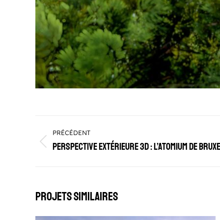
Navigation
PRÉCÉDENT
de
Perspective extérieure 3D : l’Atomium de Brux
Onglet
commentaire
précédent
Projets similaires