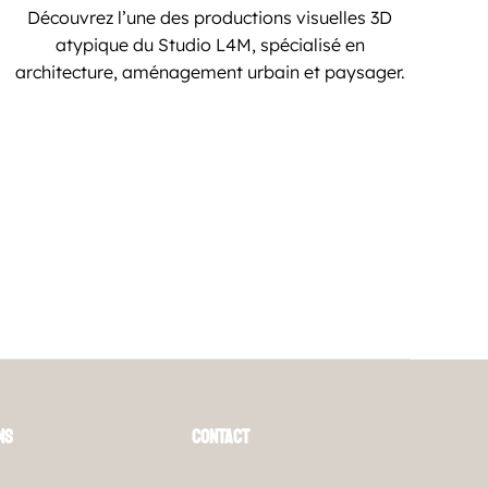
Découvrez l’une des productions visuelles 3D
atypique du Studio L4M, spécialisé en
architecture, aménagement urbain et paysager.
Mé
C
V
S
ns
Contact