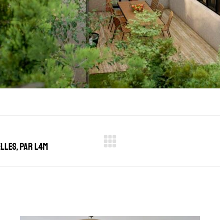
elles, par L4M
Projets
similaires